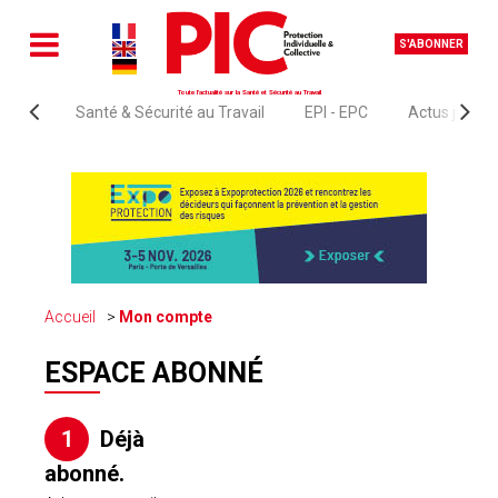
S'ABONNER
Toute l'actualité sur la Santé et Sécurité au Travail
Santé & Sécurité au Travail
EPI - EPC
Actus juridi
Accueil
Mon compte
ESPACE ABONNÉ
1
Déjà
abonné.