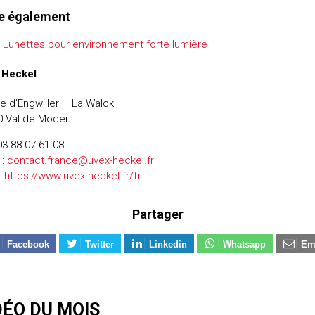
re également
Lunettes pour environnement forte lumière
 Heckel
ue d’Engwiller – La Walck
0 Val de Moder
 03 88 07 61 08
 :
contact.france@uvex-heckel.fr
:
https://www.uvex-heckel.fr/fr
Partager
Facebook
Twitter
Linkedin
Whatsapp
Em
DÉO DU MOIS