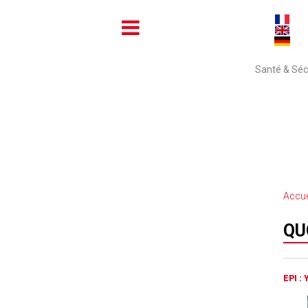
Santé & Sécu
Accue
QU
EPI :