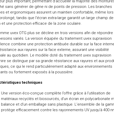
ieur plus important, permettant d’accueillir la majorité des monture
hé sans générer de gêne ni de points de pression. Les branches
es et ergonomiques assurent un maintien confortable, même lors
prolongé, tandis que l’écran extra-large garantit un large champ de
n et une protection efficace de la zone oculaire.
mme uvex OTG plus se décline en trois versions afin de répondre
esoins variés. La version équipée du traitement uvex supravision
lence combine une protection antibuée durable sur la face intern
ésistance aux rayures sur la face externe, assurant une visibilité
ale au quotidien. Le modèle doté du traitement uvex supravision
ire se distingue par sa grande résistance aux rayures et aux prod
ques, ce qui le rend particulièrement adapté aux environnements
ants ou fortement exposés à la poussière.
ctéristiques techniques
Une version éco-conçue complète l’offre grâce à l’utilisation de
matériaux recyclés et biosourcés, d’un écran en polycarbonate 
balance et d’un emballage sans plastique. L’ensemble de la ga
protège efficacement contre les rayonnements UV jusqu’à 400 n