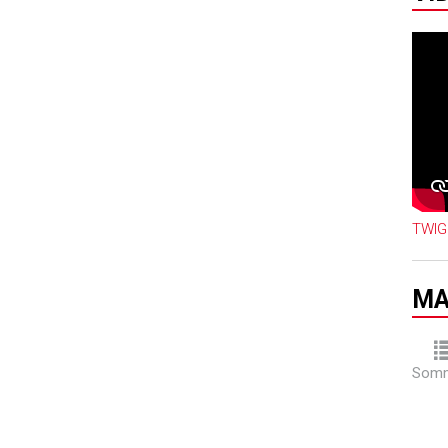
TWIG
MA
Somm