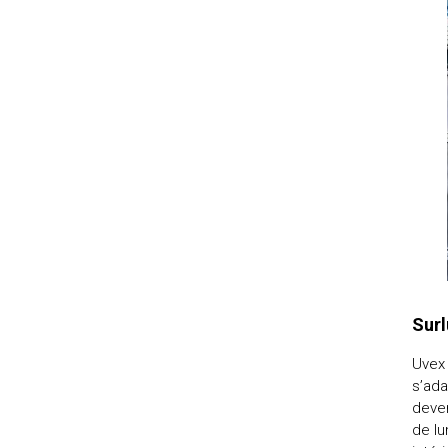
Surl
Uvex 
s’ada
deven
de lu