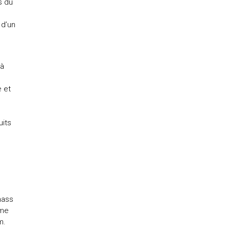
s du
 d’un
 à
e et
uits
mass
mme
m.