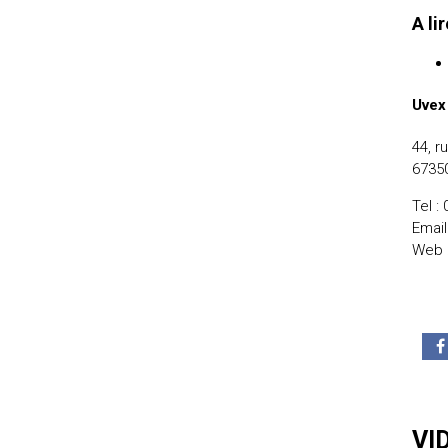
A li
Uvex
44, r
6735
Tel :
Email
Web 
VI