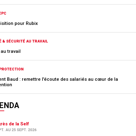
 EPC
isition pour Rubix
 & SÉCURITÉ AU TRAVAIL
 au travail
PROTECTION
ent Baud : remettre l'écoute des salariés au cœur de la
ention
ENDA
rès de la Self
PT. AU 25 SEPT. 2026