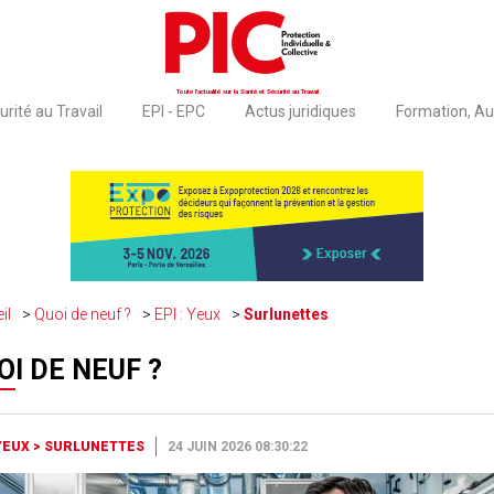
Toute l'actualité sur la Santé et Sécurité au Travail
rité au Travail
EPI - EPC
Actus juridiques
Formation, Au
il
Quoi de neuf ?
EPI : Yeux
Surlunettes
OI DE NEUF ?
 YEUX
>
SURLUNETTES
24 JUIN 2026 08:30:22