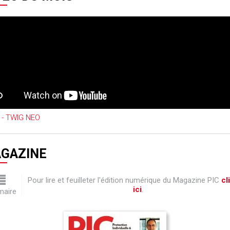
 - TWIG NEO
GAZINE
Pour lire et feuilleter l'édition numérique du Magazine PIC
cl
ici
.
aire