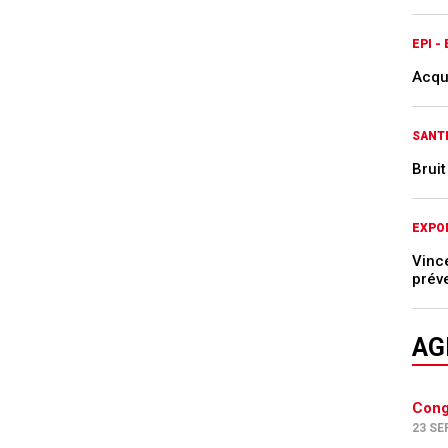
EPI -
Acqu
SANTÉ
Bruit
EXPO
Vinc
prév
AG
Cong
23 SE