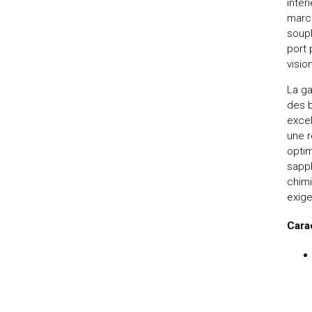
intér
marc
soupl
port 
visio
La ga
des b
excel
une r
optim
sapph
chimi
exige
Cara