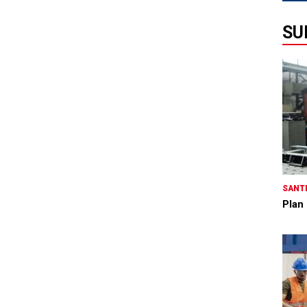
SU
SANTÉ
Plan 