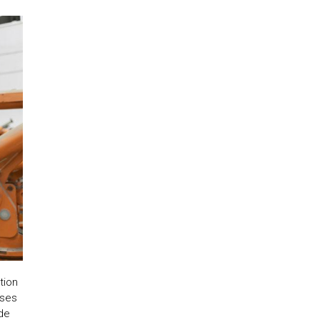
tion
ises
 de