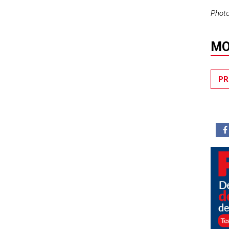
Photo
MO
PR