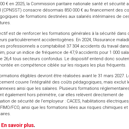
00 € en 2025, la Commission paritaire nationale santé et sécurité 
ail (CPNSST) consacre désormais 850 000 € au financement des c
ogiques de formations destinées aux salariés intérimaires de ce
tures.
ectif est de renforcer les formations générales à la sécurité dans
urs particulièrement accidentogènes. En 2024, l’Assurance maladi
es professionnels a comptabilisé 37 304 accidents du travail dans
érim, pour un indice de fréquence de 47,9 accidents pour 1 000 sala
e 26,4 tous secteurs confondus. Le dispositif entend donc souten
ontée en compétence ciblée sur les risques les plus fréquents.
ormations éligibles devront être réalisées avant le 31 mars 2027. 
cement couvre l’intégralité des coûts pédagogiques, mais exclut l
 annexes ainsi que les salaires. Plusieurs formations réglementaire
nt également hors périmètre, car elles relèvent directement de
igation de sécurité de l’employeur : CACES, habilitations électriques
 FIMO/FCO, ainsi que les formations liées aux risques chimiques et
aires.
En savoir plus
.