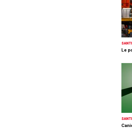
SANTÉ
Le po
SANTÉ
Canic