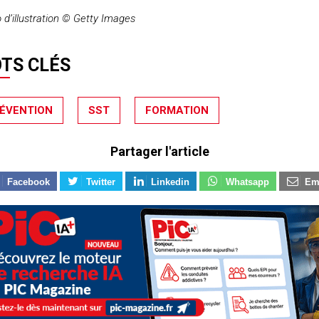
 d’illustration © Getty Images
TS CLÉS
ÉVENTION
SST
FORMATION
Partager l'article
Facebook
Twitter
Linkedin
Whatsapp
Em