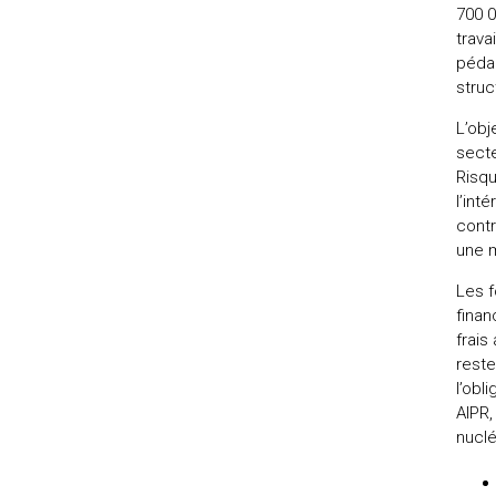
700 0
trav
pédag
struc
L’obj
secte
Risqu
l’int
contr
une m
Les f
finan
frais
reste
l’obl
AIPR,
nuclé