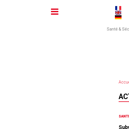
Santé & Sécu
Accue
AC
SANTÉ
Subv