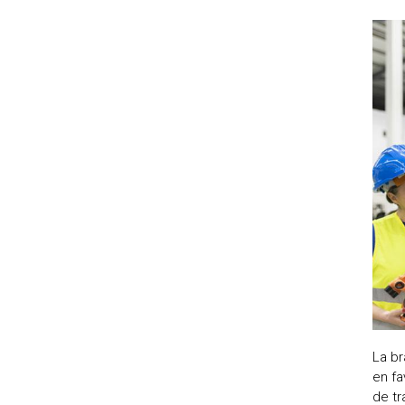
La br
en fa
de tr