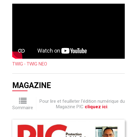
TWIG - TWIG NEO
MAGAZINE
Pour lire et feuilleter l'édition numérique du
Magazine PIC
cliquez ici
.
Sommaire