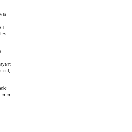
é la
 il
ntes
e
 ayant
ment,
male
 mener