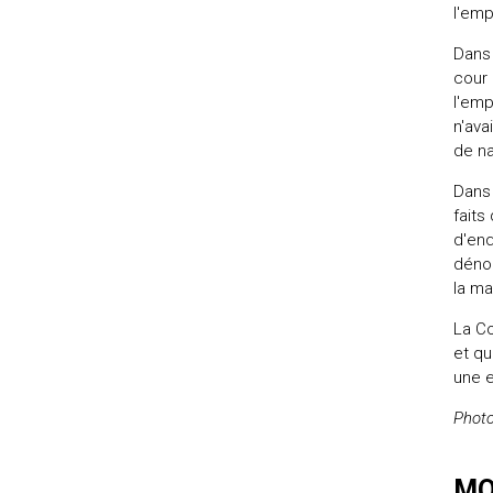
l'emp
Dans 
cour 
l'emp
n'ava
de na
Dans 
faits
d'enq
dénon
la ma
La Co
et qu
une e
Phot
MO