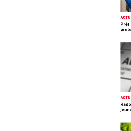
ACTU
Prêt
prête
ACTU
Rado
jeune