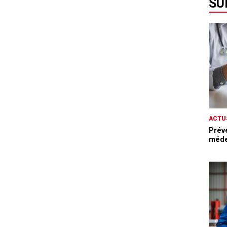
SU
ACTU
Prév
méde