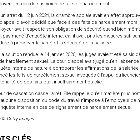
loyeur en cas de suspicion de faits de harcèlement.
un arrêt du 12 juin 2024, la chambre sociale avait en effet approuv
d'appel d'avoir décidé que face à des faits de harcèlement moral,
loyeur avait respecté son obligation de sécurité quand bien même
it pas mené d'enquête interne, car il avait pris les mesures suffisa
ture à préserver la santé et la sécurité de la salariée.
la solution rendue le 14 janvier 2026, les juges avaient été saisis d
 de harcèlement sexuel. La cour d'appel avait jugé qu'en l'absence
uête interne de nature à corroborer les affirmations de la salariée
cé les faits de harcèlement sexuel invoqués à l'appui du licencie
térialité de ces faits était insuffisamment établie.
ur de cassation casse l'arrêt. Elle rappelle qu'en matière prud'ho
'aucune disposition du code du travail n'impose à l'employeur de
nquête interne en cas de signalement de harcèlement sexuel.
o © Getty Images
TS CLÉS