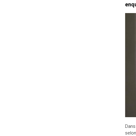
enqu
Dans 
selon