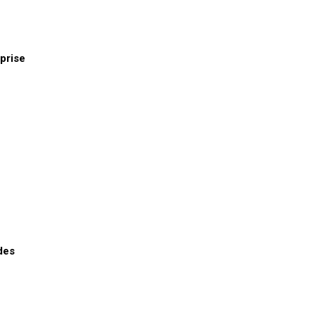
prise
des