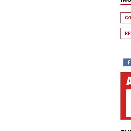
CO
RP