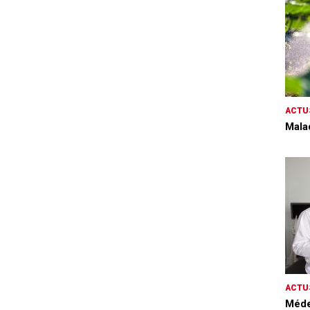
ACTU
Mala
ACTU
Méde