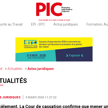
Toute l'actualité sur la Santé et Sécurité au Travail
rité au Travail
EPI - EPC
Actus juridiques
Formation, Au
il
Actualités
Actus juridiques
TUALITÉS
S JURIDIQUES
9 MARS 2026 11:27:22
èlement. La Cour de cassation confirme que mener u