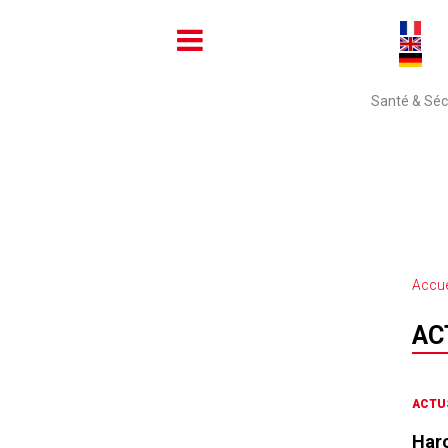
Santé & Sécu
Accue
AC
ACTU
Harc